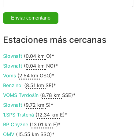
Estaciones más cercanas
Slovnaft
(
0.04 km
O)*
Slovnaft
(
0.04 km
NO)*
Voms
(
2.54 km
OSO)*
Benzinol
(
8.51 km
SE)*
VOMS Tvrdošín
(
8.78 km
SSE)*
Slovnaft
(
9.72 km
S)*
1.SPS Trstená
(
12.34 km
E)*
BP Chyżne
(
13.01 km
E)*
OMV
(
15.55 km
SSO)*