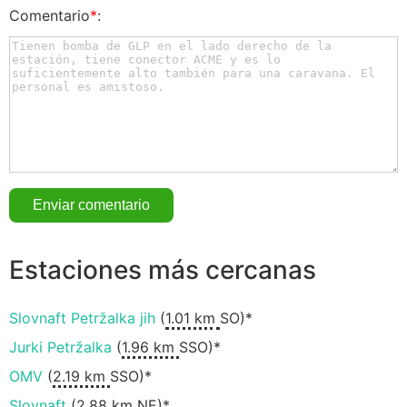
Comentario
*
:
Estaciones más cercanas
Slovnaft Petržalka jih
(
1.01 km
SO)*
Jurki Petržalka
(
1.96 km
SSO)*
OMV
(
2.19 km
SSO)*
Slovnaft
(
2.88 km
NE)*