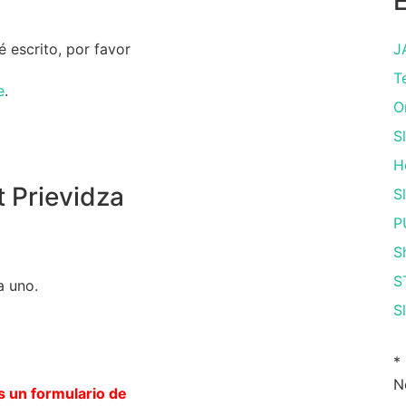
 escrito, por favor
J
T
e
.
O
S
H
 Prievidza
S
P
S
S
a uno.
S
*
N
s un formulario de