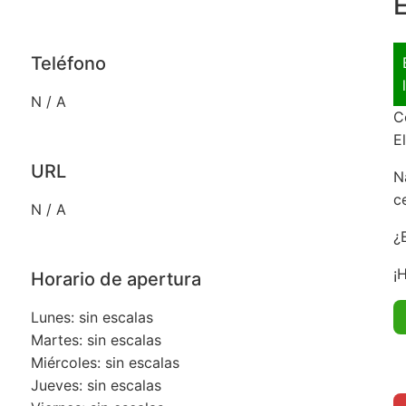
E
Teléfono
N / A
C
E
URL
N
c
N / A
¿
¡
Horario de apertura
Lunes: sin escalas
Martes: sin escalas
Miércoles: sin escalas
Jueves: sin escalas