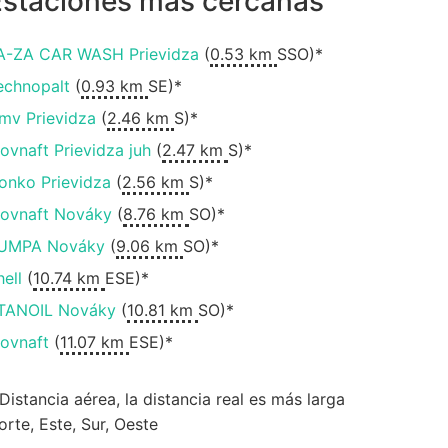
Estaciones más cercanas
A-ZA CAR WASH Prievidza
(
0.53 km
SSO)*
echnopalt
(
0.93 km
SE)*
mv Prievidza
(
2.46 km
S)*
lovnaft Prievidza juh
(
2.47 km
S)*
onko Prievidza
(
2.56 km
S)*
lovnaft Nováky
(
8.76 km
SO)*
UMPA Nováky
(
9.06 km
SO)*
hell
(
10.74 km
ESE)*
TANOIL Nováky
(
10.81 km
SO)*
lovnaft
(
11.07 km
ESE)*
 Distancia aérea, la distancia real es más larga
orte, Este, Sur, Oeste