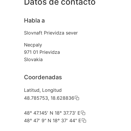
Datos de contacto
Habla a
Slovnaft Prievidza sever
Necpaly
971 01
Prievidza
Slovakia
Coordenadas
Latitud, Longitud
48.785753, 18.628836
48° 47.145' N 18° 37.73' E
48° 47' 9" N 18° 37' 44" E