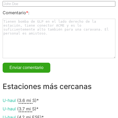
Comentario
*
:
Estaciones más cercanas
U-haul
(
3.6 mi
S)*
U-haul
(
3.7 mi
S)*
U-haul
(
4.2 mi
ESE)*