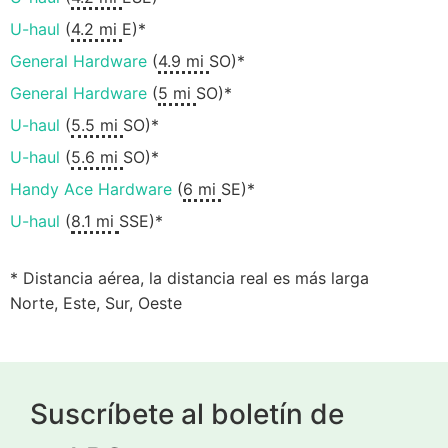
U-haul
(
4.2 mi
E)*
General Hardware
(
4.9 mi
SO)*
General Hardware
(
5 mi
SO)*
U-haul
(
5.5 mi
SO)*
U-haul
(
5.6 mi
SO)*
Handy Ace Hardware
(
6 mi
SE)*
U-haul
(
8.1 mi
SSE)*
* Distancia aérea, la distancia real es más larga
Norte, Este, Sur, Oeste
Suscríbete al boletín de