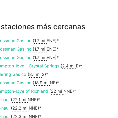
Estaciones más cercanas
lossman Gas Inc
(
1.7 mi
ENE)*
lossman Gas Inc
(
1.7 mi
ENE)*
lossman Gas Inc
(
1.7 mi
ENE)*
ampton-love - Crystal Springs
(
2.4 mi
E)*
erring Gas co
(
8.1 mi
S)*
lossman Gas Inc
(
18.9 mi
NE)*
ampton-love of Richland
(
22 mi
NNE)*
-haul
(
22.1 mi
NNE)*
-haul
(
22.2 mi
NNE)*
-haul
(
22.3 mi
NNE)*