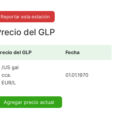
Reportar esta estación
recio del GLP
recio del GLP
Fecha
 /US gal
 cca.
01.01.1970
 EUR/L
Agregar precio actual