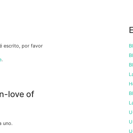
 escrito, por favor
B
B
e
.
B
L
H
-love of
B
L
U
U
a uno.
U