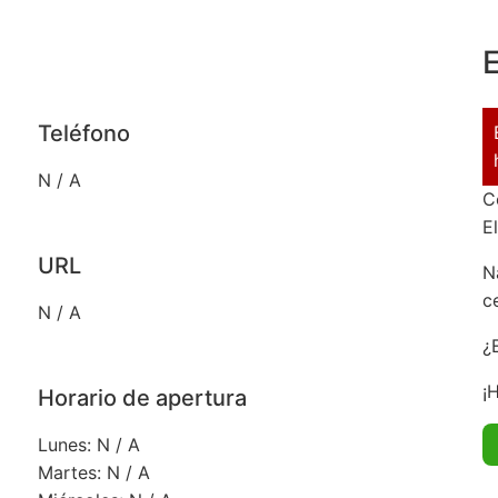
E
Teléfono
N / A
C
E
URL
N
c
N / A
¿
¡
Horario de apertura
Lunes: N / A
Martes: N / A