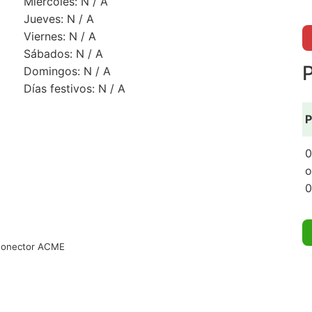
Miércoles: N / A
Jueves: N / A
Viernes: N / A
Sábados: N / A
P
Domingos: N / A
Días festivos: N / A
P
0
o
0
 Conector ACME