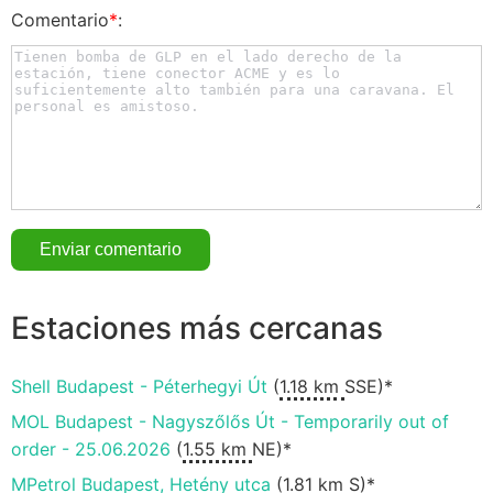
Comentario
*
:
Estaciones más cercanas
Shell Budapest - Péterhegyi Út
(
1.18 km
SSE)*
MOL Budapest - Nagyszőlős Út - Temporarily out of
order - 25.06.2026
(
1.55 km
NE)*
MPetrol Budapest, Hetény utca
(
1.81 km
S)*