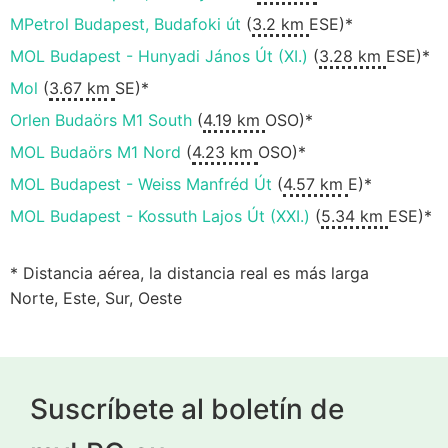
MPetrol Budapest, Budafoki út
(
3.2 km
ESE)*
MOL Budapest - Hunyadi János Út (XI.)
(
3.28 km
ESE)*
Mol
(
3.67 km
SE)*
Orlen Budaörs M1 South
(
4.19 km
OSO)*
MOL Budaörs M1 Nord
(
4.23 km
OSO)*
MOL Budapest - Weiss Manfréd Út
(
4.57 km
E)*
MOL Budapest - Kossuth Lajos Út (XXI.)
(
5.34 km
ESE)*
* Distancia aérea, la distancia real es más larga
Norte, Este, Sur, Oeste
Suscríbete al boletín de