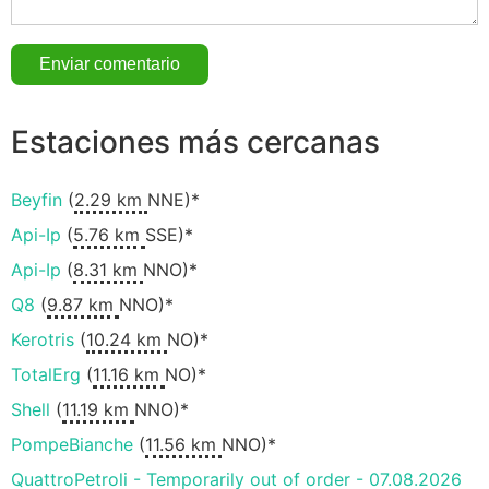
Estaciones más cercanas
Beyfin
(
2.29 km
NNE)*
Api-Ip
(
5.76 km
SSE)*
Api-Ip
(
8.31 km
NNO)*
Q8
(
9.87 km
NNO)*
Kerotris
(
10.24 km
NO)*
TotalErg
(
11.16 km
NO)*
Shell
(
11.19 km
NNO)*
PompeBianche
(
11.56 km
NNO)*
QuattroPetroli - Temporarily out of order - 07.08.2026