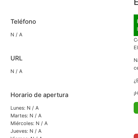
E
Teléfono
N / A
C
E
URL
N
c
N / A
¿
¡
Horario de apertura
Lunes: N / A
Martes: N / A
Miércoles: N / A
Jueves: N / A