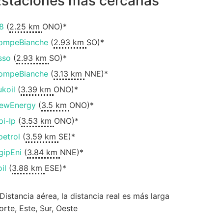
Estaciones más cercanas
8
(
2.25 km
ONO)*
ompeBianche
(
2.93 km
SO)*
sso
(
2.93 km
SO)*
ompeBianche
(
3.13 km
NNE)*
ukoil
(
3.39 km
ONO)*
ewEnergy
(
3.5 km
ONO)*
pi-Ip
(
3.53 km
ONO)*
petrol
(
3.59 km
SE)*
gipEni
(
3.84 km
NNE)*
il
(
3.88 km
ESE)*
 Distancia aérea, la distancia real es más larga
orte, Este, Sur, Oeste