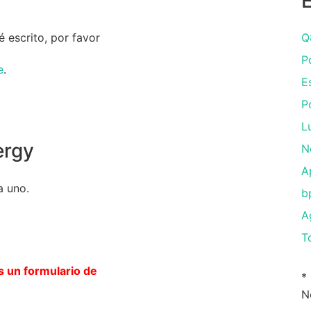
 escrito, por favor
Q
P
e
.
E
P
L
ergy
N
A
a uno.
b
A
To
s un formulario de
*
N