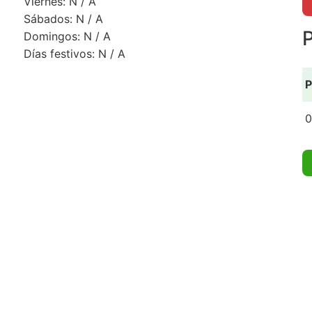
Viernes: N / A
Sábados: N / A
P
Domingos: N / A
Días festivos: N / A
P
0