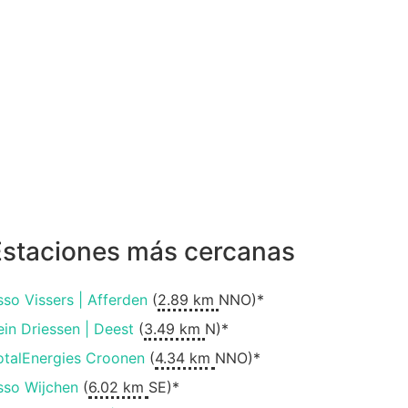
Estaciones más cercanas
sso Vissers | Afferden
(
2.89 km
NNO)*
ein Driessen | Deest
(
3.49 km
N)*
otalEnergies Croonen
(
4.34 km
NNO)*
sso Wijchen
(
6.02 km
SE)*