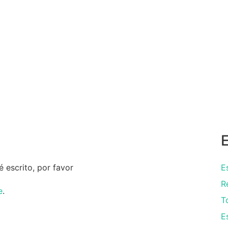
 escrito, por favor
E
R
e
.
T
E