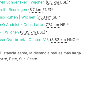
hell Schoenaker | Wijchen
(
6.3 km
ESE)*
hell | Beuningen
(
6.7 km
ENE)*
sso Rutten | Wijchen
(
7.53 km
SE)*
inQ Andelst - Gebr. Latta
(
7.74 km
NE)*
P | Wijchen
(
8.35 km
ESE)*
sso Overbroek | Ochten A15
(
8.82 km
NNO)*
 Distancia aérea, la distancia real es más larga
orte, Este, Sur, Oeste