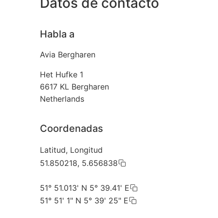
Datos de contacto
Habla a
Avia Bergharen
Het Hufke 1
6617 KL
Bergharen
Netherlands
Coordenadas
Latitud, Longitud
51.850218, 5.656838
51° 51.013' N 5° 39.41' E
51° 51' 1" N 5° 39' 25" E