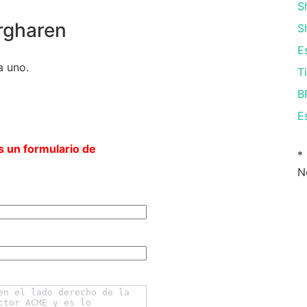
S
rgharen
S
E
a uno.
T
B
E
s un formulario de
*
N