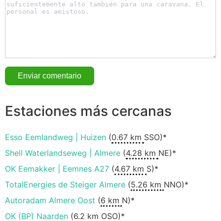
Estaciones más cercanas
Esso Eemlandweg | Huizen
(
0.67 km
SSO)*
Shell Waterlandseweg | Almere
(
4.28 km
NE)*
OK Eemakker | Eemnes A27
(
4.67 km
S)*
TotalEnergies de Steiger Almere
(
5.26 km
NNO)*
Autoradam Almere Oost
(
6 km
N)*
OK (BP) Naarden
(
6.2 km
OSO)*