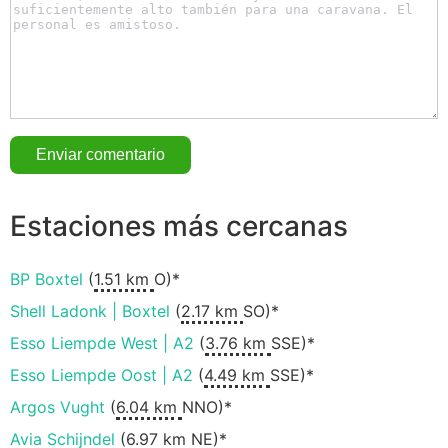
Estaciones más cercanas
BP Boxtel
(
1.51 km
O)*
Shell Ladonk | Boxtel
(
2.17 km
SO)*
Esso Liempde West | A2
(
3.76 km
SSE)*
Esso Liempde Oost | A2
(
4.49 km
SSE)*
Argos Vught
(
6.04 km
NNO)*
Avia Schijndel
(
6.97 km
NE)*