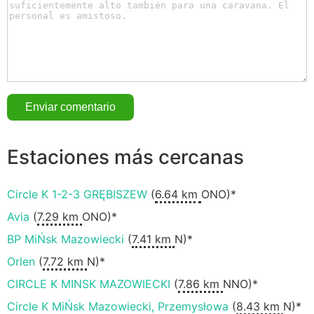
Estaciones más cercanas
Circle K 1-2-3 GRĘBISZEW
(
6.64 km
ONO)*
Avia
(
7.29 km
ONO)*
BP MiŃsk Mazowiecki
(
7.41 km
N)*
Orlen
(
7.72 km
N)*
CIRCLE K MINSK MAZOWIECKI
(
7.86 km
NNO)*
Circle K MiŃsk Mazowiecki, Przemysłowa
(
8.43 km
N)*