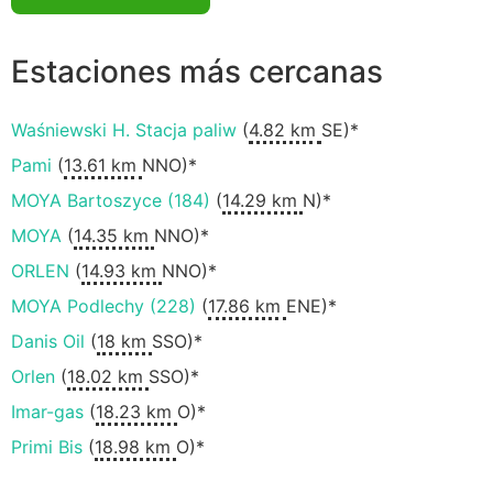
Estaciones más cercanas
Waśniewski H. Stacja paliw
(
4.82 km
SE)*
Pami
(
13.61 km
NNO)*
MOYA Bartoszyce (184)
(
14.29 km
N)*
MOYA
(
14.35 km
NNO)*
ORLEN
(
14.93 km
NNO)*
MOYA Podlechy (228)
(
17.86 km
ENE)*
Danis Oil
(
18 km
SSO)*
Orlen
(
18.02 km
SSO)*
Imar-gas
(
18.23 km
O)*
Primi Bis
(
18.98 km
O)*