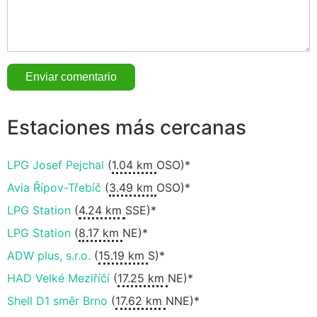
Estaciones más cercanas
LPG Josef Pejchal
(
1.04 km
OSO)*
Avia Řípov-Třebíč
(
3.49 km
OSO)*
LPG Station
(
4.24 km
SSE)*
LPG Station
(
8.17 km
NE)*
ADW plus, s.r.o.
(
15.19 km
S)*
HAD Velké Meziříčí
(
17.25 km
NE)*
Shell D1 směr Brno
(
17.62 km
NNE)*