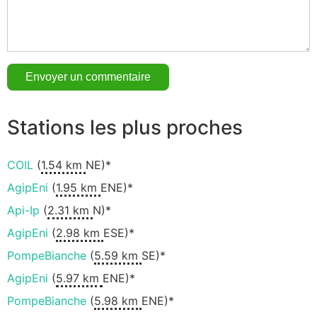
Stations les plus proches
COIL
(
1.54 km
NE)*
AgipEni
(
1.95 km
ENE)*
Api-Ip
(
2.31 km
N)*
AgipEni
(
2.98 km
ESE)*
PompeBianche
(
5.59 km
SE)*
AgipEni
(
5.97 km
ENE)*
PompeBianche
(
5.98 km
ENE)*