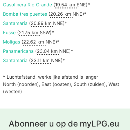
Gasolinera Rio Grande
(
19.54 km
ENE)*
Bomba tres puentes
(
20.26 km
NNE)*
Santamaría
(
20.89 km
NNE)*
Eusse
(
21.75 km
SSW)*
Moligas
(
22.62 km
NNE)*
Panamericana
(
23.04 km
NNE)*
Santamaría
(
23.11 km
NNE)*
* Luchtafstand, werkelijke afstand is langer
North (noorden), East (oosten), South (zuiden), West
(westen)
Abonneer u op de myLPG.eu