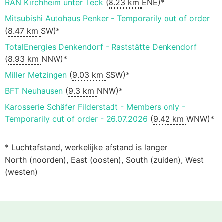
RAN Kirchheim unter Teck
(
8.23 km
ENE)*
Mitsubishi Autohaus Penker - Temporarily out of order
(
8.47 km
SW)*
TotalEnergies Denkendorf - Raststätte Denkendorf
(
8.93 km
NNW)*
Miller Metzingen
(
9.03 km
SSW)*
BFT Neuhausen
(
9.3 km
NNW)*
Karosserie Schäfer Filderstadt - Members only -
Temporarily out of order - 26.07.2026
(
9.42 km
WNW)*
* Luchtafstand, werkelijke afstand is langer
North (noorden), East (oosten), South (zuiden), West
(westen)