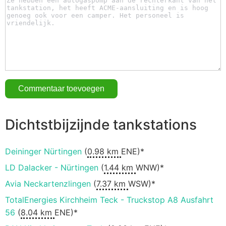
Dichtstbijzijnde tankstations
Deininger Nürtingen
(
0.98 km
ENE)*
LD Dalacker - Nürtingen
(
1.44 km
WNW)*
Avia Neckartenzlingen
(
7.37 km
WSW)*
TotalEnergies Kirchheim Teck - Truckstop A8 Ausfahrt
56
(
8.04 km
ENE)*