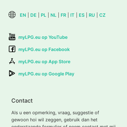
EN
|
DE
|
PL
|
NL
|
FR
|
IT
|
ES
|
RU
|
CZ
myLPG.eu op YouTube
myLPG.eu op Facebook
myLPG.eu op App Store
myLPG.eu op Google Play
Contact
Als u een opmerking, vraag, suggestie of
gewoon hoi wil zeggen, gebruik dan het
onderstaande formulier of neem contact met mij