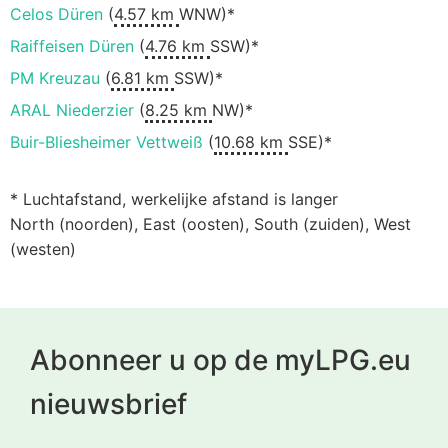
Celos Düren
(
4.57 km
WNW)*
Raiffeisen Düren
(
4.76 km
SSW)*
PM Kreuzau
(
6.81 km
SSW)*
ARAL Niederzier
(
8.25 km
NW)*
Buir-Bliesheimer Vettweiß
(
10.68 km
SSE)*
* Luchtafstand, werkelijke afstand is langer
North (noorden), East (oosten), South (zuiden), West
(westen)
Abonneer u op de myLPG.eu
nieuwsbrief