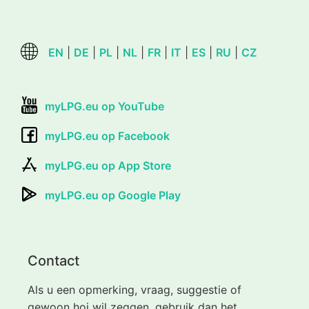
EN
|
DE
|
PL
|
NL
|
FR
|
IT
|
ES
|
RU
|
CZ
myLPG.eu op YouTube
myLPG.eu op Facebook
myLPG.eu op App Store
myLPG.eu op Google Play
Contact
Als u een opmerking, vraag, suggestie of
gewoon hoi wil zeggen, gebruik dan het