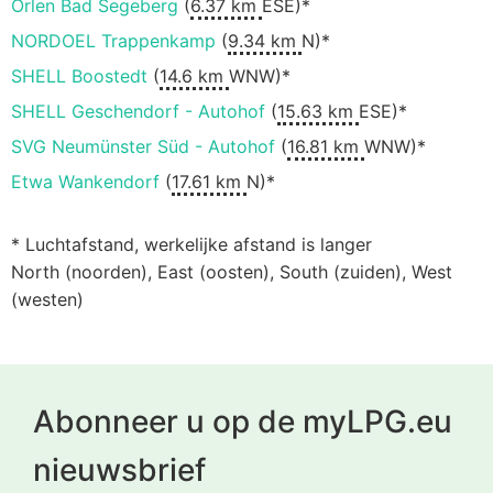
Orlen Bad Segeberg
(
6.37 km
ESE)*
NORDOEL Trappenkamp
(
9.34 km
N)*
SHELL Boostedt
(
14.6 km
WNW)*
SHELL Geschendorf - Autohof
(
15.63 km
ESE)*
SVG Neumünster Süd - Autohof
(
16.81 km
WNW)*
Etwa Wankendorf
(
17.61 km
N)*
* Luchtafstand, werkelijke afstand is langer
North (noorden), East (oosten), South (zuiden), West
(westen)
Abonneer u op de myLPG.eu
nieuwsbrief