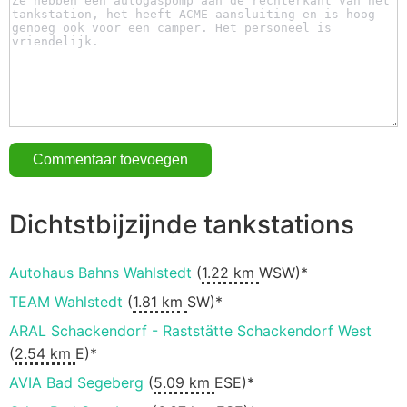
Dichtstbijzijnde tankstations
Autohaus Bahns Wahlstedt
(
1.22 km
WSW)*
TEAM Wahlstedt
(
1.81 km
SW)*
ARAL Schackendorf - Raststätte Schackendorf West
(
2.54 km
E)*
AVIA Bad Segeberg
(
5.09 km
ESE)*