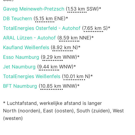
Gaveg Meineweh-Pretzsch
(
1.53 km
SSW)*
DB Teuchern
(
5.15 km
ENE)*
TotalEnergies Osterfeld - Autohof
(
7.65 km
S)*
ARAL Lützen - Autohof
(
8.59 km
NNE)*
Kaufland Weißenfels
(
8.92 km
N)*
Esso Naumburg
(
9.29 km
WNW)*
Jet Naumburg
(
9.44 km
WNW)*
TotalEnergies Weißenfels
(
10.01 km
N)*
BFT Naumburg
(
10.85 km
WNW)*
* Luchtafstand, werkelijke afstand is langer
North (noorden), East (oosten), South (zuiden), West
(westen)