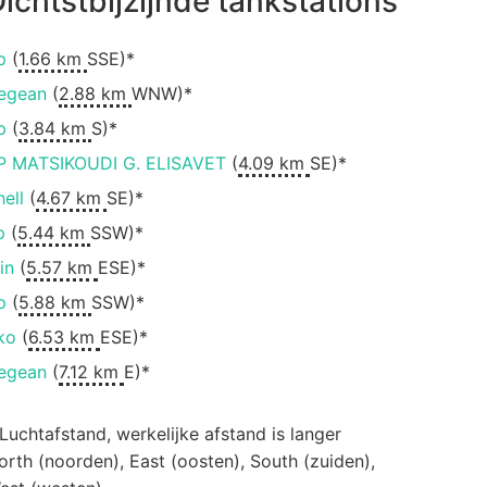
ichtstbijzijnde tankstations
p
(
1.66 km
SSE)*
egean
(
2.88 km
WNW)*
p
(
3.84 km
S)*
P MATSIKOUDI G. ELISAVET
(
4.09 km
SE)*
hell
(
4.67 km
SE)*
p
(
5.44 km
SSW)*
in
(
5.57 km
ESE)*
p
(
5.88 km
SSW)*
ko
(
6.53 km
ESE)*
egean
(
7.12 km
E)*
 Luchtafstand, werkelijke afstand is langer
orth (noorden), East (oosten), South (zuiden),