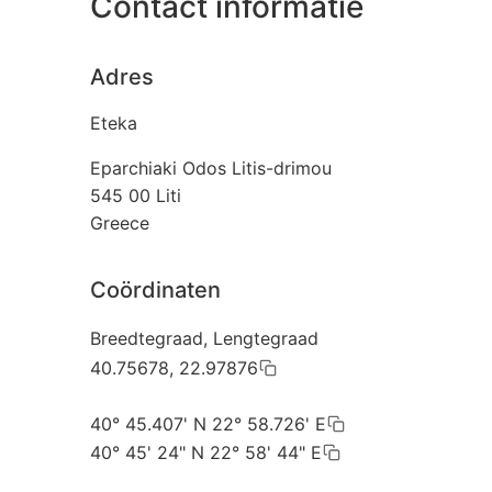
Contact informatie
Adres
Eteka
Eparchiaki Odos Litis-drimou
545 00
Liti
Greece
Coördinaten
Breedtegraad, Lengtegraad
40.75678, 22.97876
40° 45.407' N 22° 58.726' E
40° 45' 24" N 22° 58' 44" E