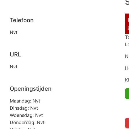
S
Telefoon
Nvt
T
L
URL
N
Nvt
H
K
Openingstijden
Maandag: Nvt
Dinsdag: Nvt
Woensdag: Nvt
Donderdag: Nvt