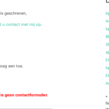
D
 is geschreven,
b
A
 u contact met mij op
.
b
B
S
a
El
Voeg een toe.
b
E
A
 is geen contactformulier.
*
N