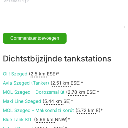
Dichtstbijzijnde tankstations
Oil! Szeged
(
2.5 km
ESE)*
Avia Szeged (Tanker)
(
2.51 km
ESE)*
MOL Szeged - Dorozsmai út
(
2.78 km
ESE)*
Maxi Line Szeged
(
5.44 km
SE)*
MOL Szeged - Makkosházi körút
(
5.72 km
E)*
Blue Tank Kft.
(
5.96 km
NNW)*