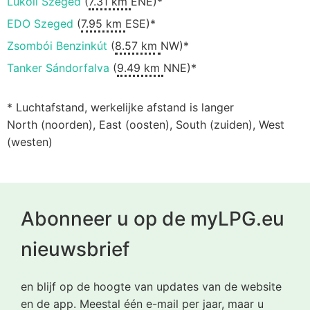
Lukoil Szeged
(
7.31 km
ENE)*
EDO Szeged
(
7.95 km
ESE)*
Zsombói Benzinkút
(
8.57 km
NW)*
Tanker Sándorfalva
(
9.49 km
NNE)*
* Luchtafstand, werkelijke afstand is langer
North (noorden), East (oosten), South (zuiden), West
(westen)
Abonneer u op de myLPG.eu
nieuwsbrief
en blijf op de hoogte van updates van de website
en de app. Meestal één e-mail per jaar, maar u