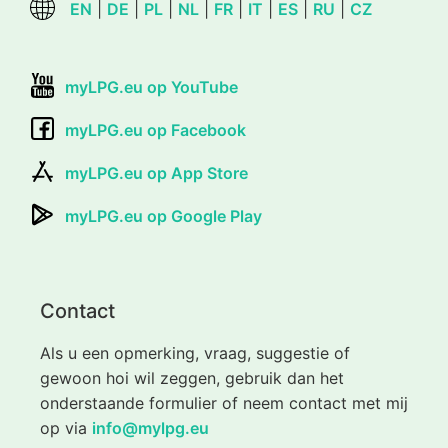
EN
|
DE
|
PL
|
NL
|
FR
|
IT
|
ES
|
RU
|
CZ
myLPG.eu op YouTube
myLPG.eu op Facebook
myLPG.eu op App Store
myLPG.eu op Google Play
Contact
Als u een opmerking, vraag, suggestie of
gewoon hoi wil zeggen, gebruik dan het
onderstaande formulier of neem contact met mij
op via
info@mylpg.eu