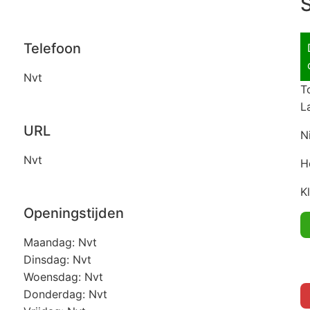
S
Telefoon
Nvt
T
L
URL
N
Nvt
H
K
Openingstijden
Maandag: Nvt
Dinsdag: Nvt
Woensdag: Nvt
Donderdag: Nvt