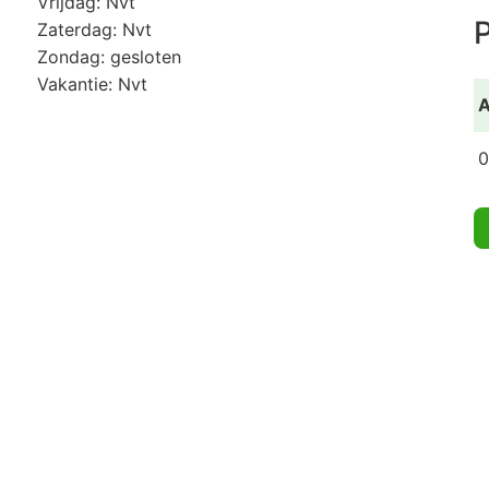
Vrijdag: Nvt
P
Zaterdag: Nvt
Zondag: gesloten
Vakantie: Nvt
A
0