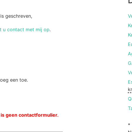
D
 is geschreven,
V
K
 u contact met mij op
.
K
E
A
G
V
Voeg een toe.
E
k
Q
T
 is geen contactformulier.
*