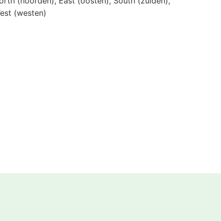
orth (noorden), East (oosten), South (zuiden),
est (westen)