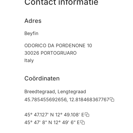
Contact informatie
Adres
Beyfin
ODORICO DA PORDENONE 10
30026
PORTOGRUARO
Italy
Coördinaten
Breedtegraad, Lengtegraad
45.785455692656, 12.818468367767
45° 47.127' N 12° 49.108' E
45° 47' 8" N 12° 49' 6" E