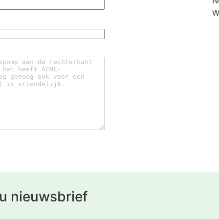
N
W
u nieuwsbrief