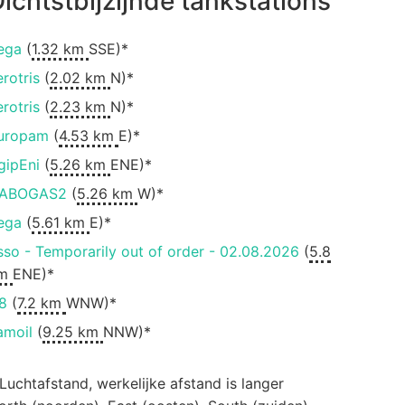
ichtstbijzijnde tankstations
ega
(
1.32 km
SSE)*
erotris
(
2.02 km
N)*
erotris
(
2.23 km
N)*
uropam
(
4.53 km
E)*
gipEni
(
5.26 km
ENE)*
ABOGAS2
(
5.26 km
W)*
ega
(
5.61 km
E)*
sso - Temporarily out of order - 02.08.2026
(
5.8
m
ENE)*
8
(
7.2 km
WNW)*
amoil
(
9.25 km
NNW)*
 Luchtafstand, werkelijke afstand is langer