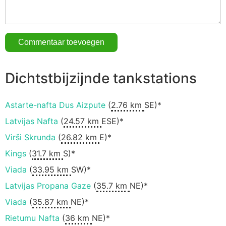
Dichtstbijzijnde tankstations
Astarte-nafta Dus Aizpute
(
2.76 km
SE)*
Latvijas Nafta
(
24.57 km
ESE)*
Virši Skrunda
(
26.82 km
E)*
Kings
(
31.7 km
S)*
Viada
(
33.95 km
SW)*
Latvijas Propana Gaze
(
35.7 km
NE)*
Viada
(
35.87 km
NE)*
Rietumu Nafta
(
36 km
NE)*