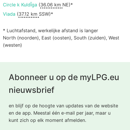
Circle k KuldĪga
(
36.06 km
NE)*
Viada
(
37.12 km
SSW)*
* Luchtafstand, werkelijke afstand is langer
North (noorden), East (oosten), South (zuiden), West
(westen)
Abonneer u op de myLPG.eu
nieuwsbrief
en blijf op de hoogte van updates van de website
en de app. Meestal één e-mail per jaar, maar u
kunt zich op elk moment afmelden.