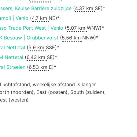
issers, Keulse Barrière zuidzijde
(
4.37 km
SE)*
amoil | Venlo
(
4.7 km
NE)*
sso Trade Port West | Venlo
(
5.07 km
WNW)*
K Besouw | Grubbenvorst
(
5.56 km
NNW)*
ral Nettetal
(
5.9 km
SSE)*
M Nettetal
(
6.43 km
SE)*
ral Straelen
(
6.53 km
E)*
 Luchtafstand, werkelijke afstand is langer
orth (noorden), East (oosten), South (zuiden),
est (westen)