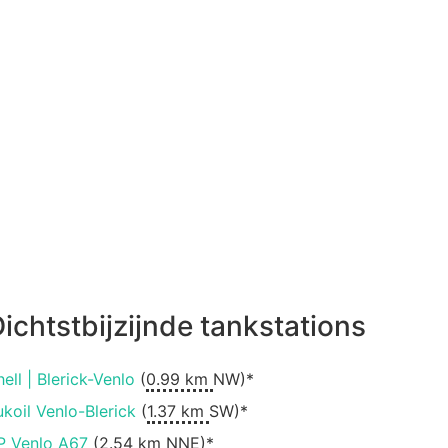
ichtstbijzijnde tankstations
hell | Blerick-Venlo
(
0.99 km
NW)*
ukoil Venlo-Blerick
(
1.37 km
SW)*
P Venlo A67
(
2.54 km
NNE)*