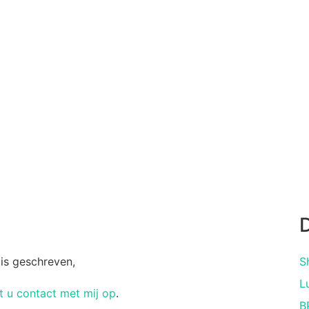
D
 is geschreven,
S
L
 u contact met mij op
.
B