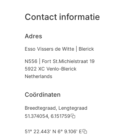
Contact informatie
Adres
Esso Vissers de Witte | Blerick
N556 | Fort St.Michielstraat 19
5922 XC
Venlo-Blerick
Netherlands
Coördinaten
Breedtegraad, Lengtegraad
51.374054, 6.151759
51° 22.443' N 6° 9.106' E