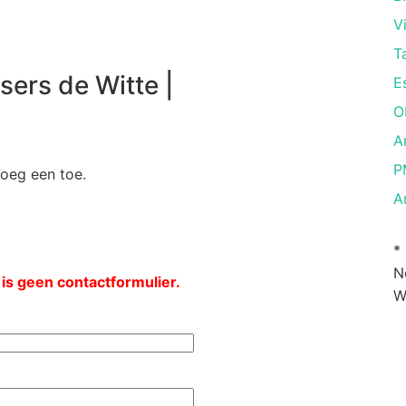
V
T
ers de Witte |
E
O
A
P
Voeg een toe.
A
*
N
 is geen contactformulier.
W