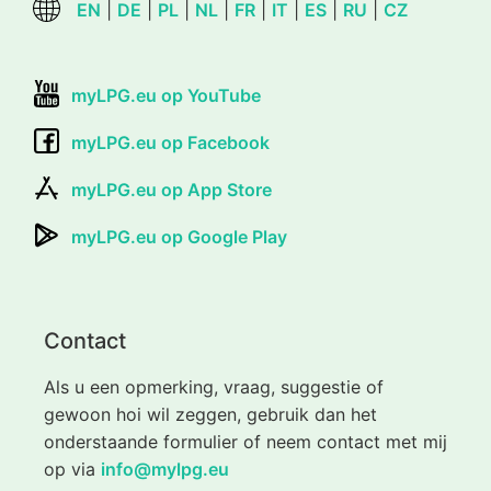
EN
|
DE
|
PL
|
NL
|
FR
|
IT
|
ES
|
RU
|
CZ
myLPG.eu op YouTube
myLPG.eu op Facebook
myLPG.eu op App Store
myLPG.eu op Google Play
Contact
Als u een opmerking, vraag, suggestie of
gewoon hoi wil zeggen, gebruik dan het
onderstaande formulier of neem contact met mij
op via
info@mylpg.eu