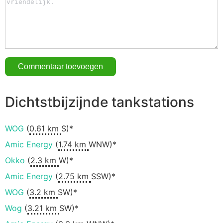
Dichtstbijzijnde tankstations
WOG
(
0.61 km
S)*
Amic Energy
(
1.74 km
WNW)*
Okko
(
2.3 km
W)*
Amic Energy
(
2.75 km
SSW)*
WOG
(
3.2 km
SW)*
Wog
(
3.21 km
SW)*