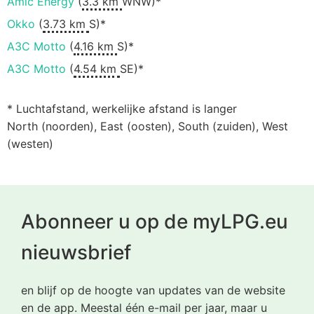
Amic Energy
(
3.3 km
WNW)*
Okko
(
3.73 km
S)*
АЗС Motto
(
4.16 km
S)*
АЗС Motto
(
4.54 km
SE)*
* Luchtafstand, werkelijke afstand is langer
North (noorden), East (oosten), South (zuiden), West
(westen)
Abonneer u op de myLPG.eu
nieuwsbrief
en blijf op de hoogte van updates van de website
en de app. Meestal één e-mail per jaar, maar u