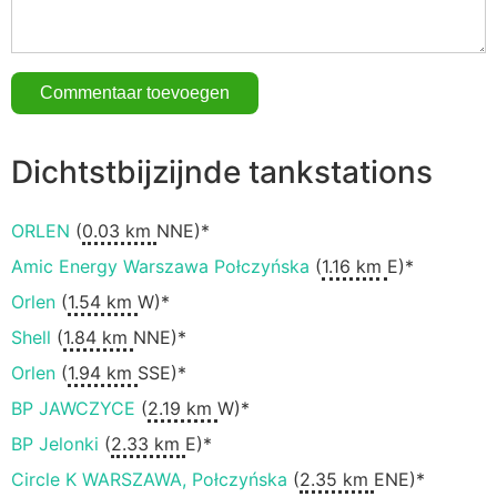
Dichtstbijzijnde tankstations
ORLEN
(
0.03 km
NNE)*
Amic Energy Warszawa Połczyńska
(
1.16 km
E)*
Orlen
(
1.54 km
W)*
Shell
(
1.84 km
NNE)*
Orlen
(
1.94 km
SSE)*
BP JAWCZYCE
(
2.19 km
W)*
BP Jelonki
(
2.33 km
E)*
Circle K WARSZAWA, Połczyńska
(
2.35 km
ENE)*