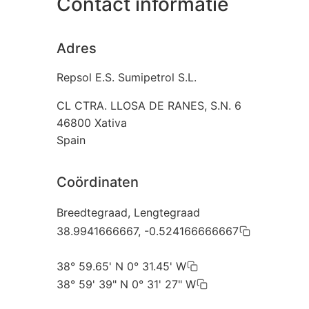
Contact informatie
Adres
Repsol E.S. Sumipetrol S.L.
CL CTRA. LLOSA DE RANES, S.N. 6
46800
Xativa
Spain
Coördinaten
Breedtegraad, Lengtegraad
38.9941666667, -0.524166666667
38° 59.65' N 0° 31.45' W
38° 59' 39" N 0° 31' 27" W