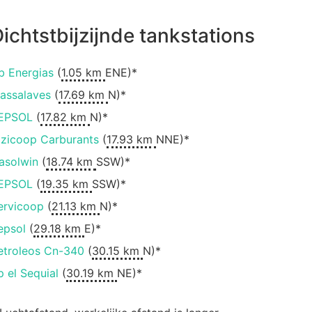
ichtstbijzijnde tankstations
b Energias
(
1.05 km
ENE)*
assalaves
(
17.69 km
N)*
EPSOL
(
17.82 km
N)*
lzicoop Carburants
(
17.93 km
NNE)*
asolwin
(
18.74 km
SSW)*
EPSOL
(
19.35 km
SSW)*
ervicoop
(
21.13 km
N)*
epsol
(
29.18 km
E)*
etroleos Cn-340
(
30.15 km
N)*
p el Sequial
(
30.19 km
NE)*