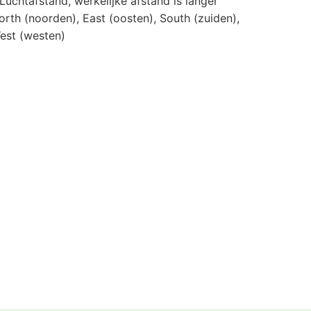
 Luchtafstand, werkelijke afstand is langer
orth (noorden), East (oosten), South (zuiden),
est (westen)