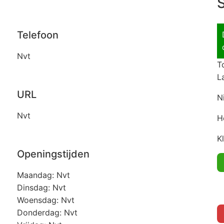
S
Telefoon
Nvt
T
L
URL
N
Nvt
H
K
Openingstijden
Maandag: Nvt
Dinsdag: Nvt
Woensdag: Nvt
Donderdag: Nvt