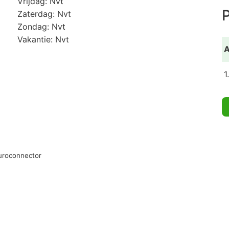
Vrijdag: Nvt
P
Zaterdag: Nvt
Zondag: Nvt
Vakantie: Nvt
A
1
Euroconnector