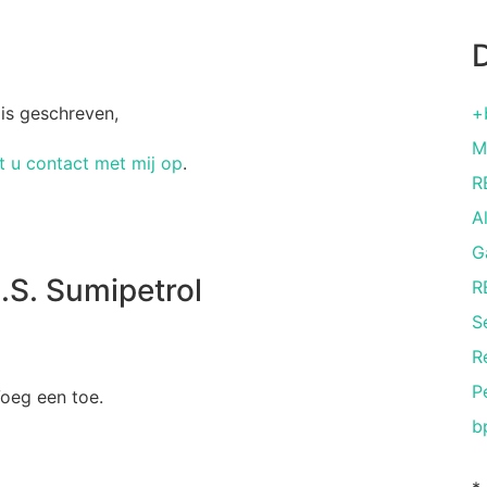
D
 is geschreven,
+
M
 u contact met mij op
.
R
A
G
.S. Sumipetrol
R
S
R
P
Voeg een toe.
b