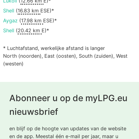
Lukoil
(
12.66 km
E)*
Shell
(
16.83 km
ESE)*
Aygaz
(
17.98 km
ESE)*
Shell
(
20.42 km
E)*
* Luchtafstand, werkelijke afstand is langer
North (noorden), East (oosten), South (zuiden), West
(westen)
Abonneer u op de myLPG.eu
nieuwsbrief
en blijf op de hoogte van updates van de website
en de app. Meestal één e-mail per jaar, maar u