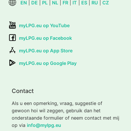
EN
|
DE
|
PL
|
NL
|
FR
|
IT
|
ES
|
RU
|
CZ
myLPG.eu op YouTube
myLPG.eu op Facebook
myLPG.eu op App Store
myLPG.eu op Google Play
Contact
Als u een opmerking, vraag, suggestie of
gewoon hoi wil zeggen, gebruik dan het
onderstaande formulier of neem contact met mij
op via
info@mylpg.eu