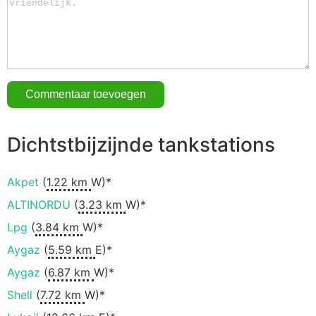
Dichtstbijzijnde tankstations
Akpet
(
1.22 km
W)*
ALTINORDU
(
3.23 km
W)*
Lpg
(
3.84 km
W)*
Aygaz
(
5.59 km
E)*
Aygaz
(
6.87 km
W)*
Shell
(
7.72 km
W)*