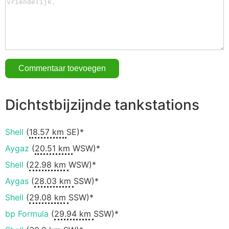
Dichtstbijzijnde tankstations
Shell
(
18.57 km
SE)*
Aygaz
(
20.51 km
WSW)*
Shell
(
22.98 km
WSW)*
Aygas
(
28.03 km
SSW)*
Shell
(
29.08 km
SSW)*
bp Formula
(
29.94 km
SSW)*