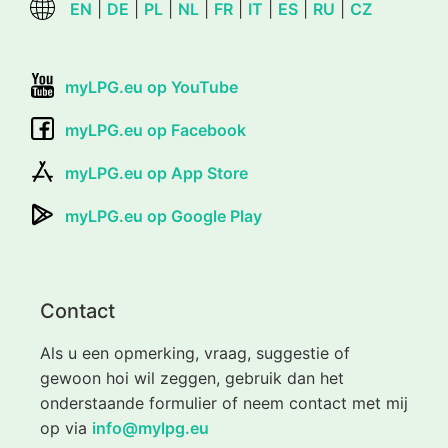
EN
|
DE
|
PL
|
NL
|
FR
|
IT
|
ES
|
RU
|
CZ
myLPG.eu op YouTube
myLPG.eu op Facebook
myLPG.eu op App Store
myLPG.eu op Google Play
Contact
Als u een opmerking, vraag, suggestie of
gewoon hoi wil zeggen, gebruik dan het
onderstaande formulier of neem contact met mij
op via
info@mylpg.eu