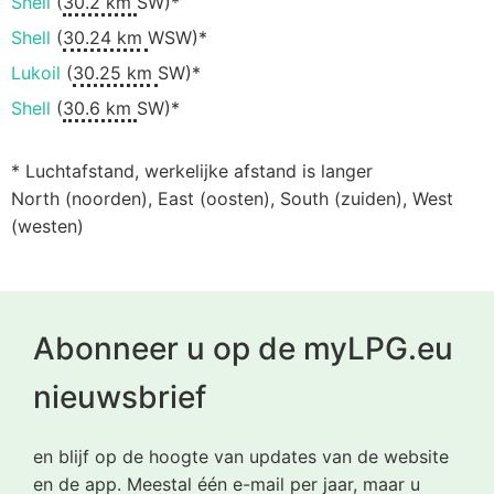
Shell
(
30.2 km
SW)*
Shell
(
30.24 km
WSW)*
Lukoil
(
30.25 km
SW)*
Shell
(
30.6 km
SW)*
* Luchtafstand, werkelijke afstand is langer
North (noorden), East (oosten), South (zuiden), West
(westen)
Abonneer u op de myLPG.eu
nieuwsbrief
en blijf op de hoogte van updates van de website
en de app. Meestal één e-mail per jaar, maar u