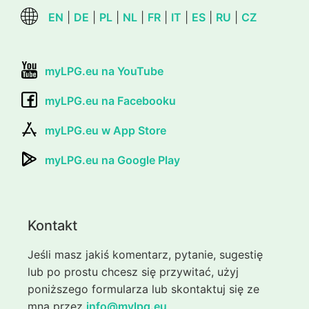
EN
|
DE
|
PL
|
NL
|
FR
|
IT
|
ES
|
RU
|
CZ
myLPG.eu na YouTube
myLPG.eu na Facebooku
myLPG.eu w App Store
myLPG.eu na Google Play
Kontakt
Jeśli masz jakiś komentarz, pytanie, sugestię
lub po prostu chcesz się przywitać, użyj
poniższego formularza lub skontaktuj się ze
mną przez
info@mylpg.eu