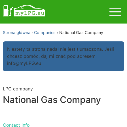
Strona główna
Companies
National Gas Company
Niestety ta strona nadal nie jest tłumaczona. Jeśli
chcesz pomóc, daj mi znać pod adresem
info@myLPG.eu
LPG company
National Gas Company
Contact info