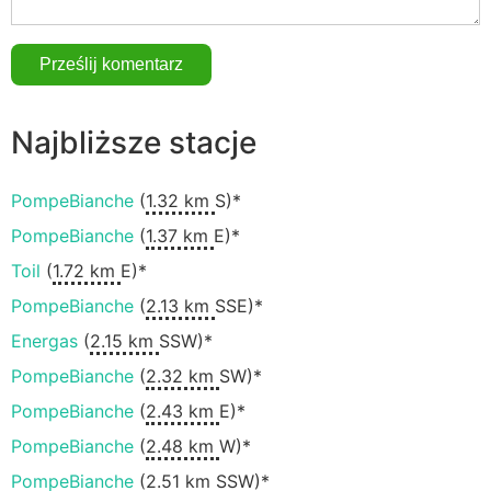
Najbliższe stacje
PompeBianche
(
1.32 km
S)*
PompeBianche
(
1.37 km
E)*
Toil
(
1.72 km
E)*
PompeBianche
(
2.13 km
SSE)*
Energas
(
2.15 km
SSW)*
PompeBianche
(
2.32 km
SW)*
PompeBianche
(
2.43 km
E)*
PompeBianche
(
2.48 km
W)*
PompeBianche
(
2.51 km
SSW)*