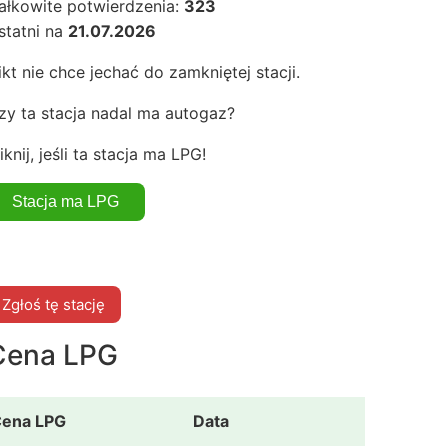
ałkowite potwierdzenia:
323
statni na
21.07.2026
ikt nie chce jechać do zamkniętej stacji.
zy ta stacja nadal ma autogaz?
iknij, jeśli ta stacja ma LPG!
Zgłoś tę stację
Cena LPG
ena LPG
Data