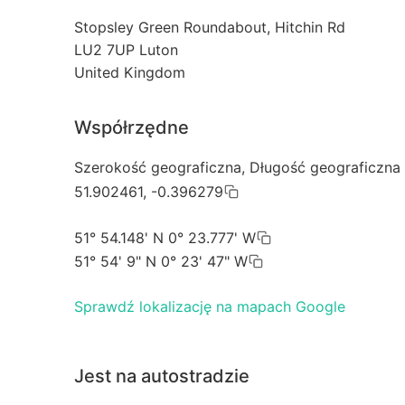
Stopsley Green Roundabout, Hitchin Rd
LU2 7UP
Luton
United Kingdom
Współrzędne
Szerokość geograficzna, Długość geograficzna
51.902461, -0.396279
51° 54.148' N 0° 23.777' W
51° 54' 9" N 0° 23' 47" W
Sprawdź lokalizację na mapach Google
Jest na autostradzie