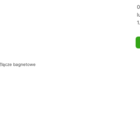
0
l
1
 Złącze bagnetowe