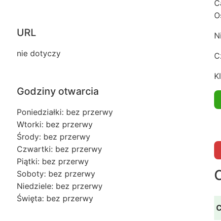
C
O
URL
N
nie dotyczy
C
Kl
Godziny otwarcia
Poniedziałki: bez przerwy
Wtorki: bez przerwy
Środy: bez przerwy
Czwartki: bez przerwy
Piątki: bez przerwy
Soboty: bez przerwy
Niedziele: bez przerwy
Święta: bez przerwy
C