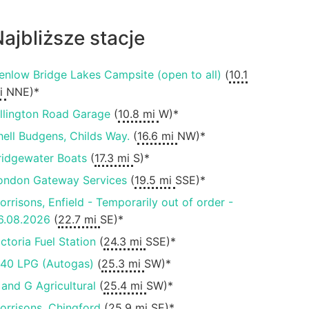
ajbliższe stacje
enlow Bridge Lakes Campsite (open to all)
(
10.1
i
NNE)*
illington Road Garage
(
10.8 mi
W)*
hell Budgens, Childs Way.
(
16.6 mi
NW)*
ridgewater Boats
(
17.3 mi
S)*
ondon Gateway Services
(
19.5 mi
SSE)*
orrisons, Enfield - Temporarily out of order -
6.08.2026
(
22.7 mi
SE)*
ictoria Fuel Station
(
24.3 mi
SSE)*
40 LPG (Autogas)
(
25.3 mi
SW)*
 and G Agricultural
(
25.4 mi
SW)*
orrisons, Chingford
(
25.9 mi
SE)*