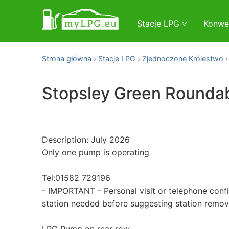
Stacje LPG
Konwe
Strona główna
Stacje LPG
Zjednoczone Królestwo
Stopsley Green Roundab
Description: July 2026
Only one pump is operating
Tel:01582 729196
- IMPORTANT - Personal visit or telephone conf
station needed before suggesting station remo
LPG Pump on rear row.