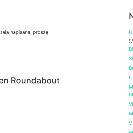
N
ostała napisana, proszę
H
m
B
S
B
L
een Roundabout
M
0
V
M
V
M