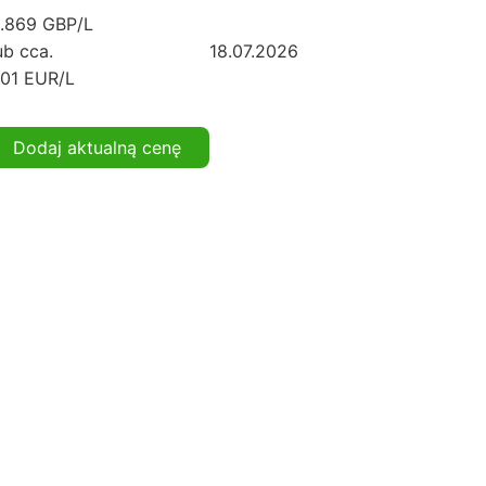
.869 GBP/L
ub cca.
18.07.2026
.01 EUR/L
Dodaj aktualną cenę