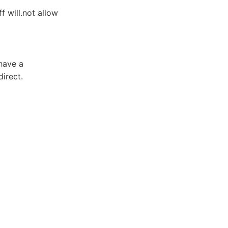
ff will.not allow
have a
direct.