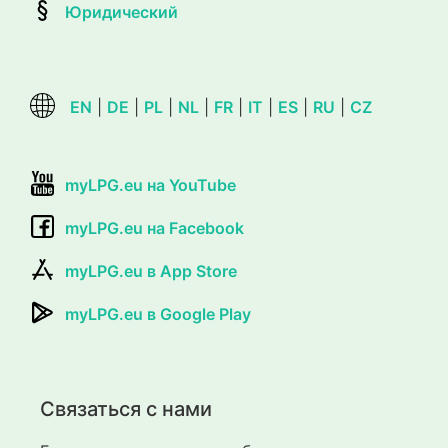
Юридический
EN
|
DE
|
PL
|
NL
|
FR
|
IT
|
ES
|
RU
|
CZ
myLPG.eu на YouTube
myLPG.eu на Facebook
myLPG.eu в App Store
myLPG.eu в Google Play
Связаться с нами