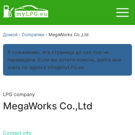
Домой
Companies
MegaWorks Co.,Ltd
К сожалению, эта страница до сих пор не
переведена. Если вы хотите помочь, дайте мне
знать по адресу info@myLPG.eu
LPG company
MegaWorks Co.,Ltd
Contact info