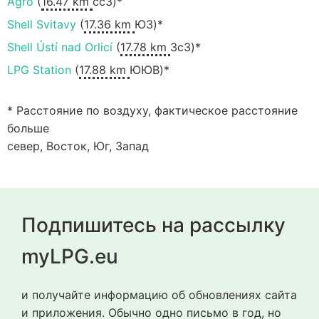
Agro
(
16.47 km
ccЗ)*
Shell Svitavy
(
17.36 km
ЮЗ)*
Shell Ústí nad Orlicí
(
17.78 km
ЗсЗ)*
LPG Station
(
17.88 km
ЮЮВ)*
* Расстояние по воздуху, фактическое расстояние
больше
север, Восток, Юг, Запад
Подпишитесь на рассылку
myLPG.eu
и получайте информацию об обновлениях сайта
и приложения. Обычно одно письмо в год, но