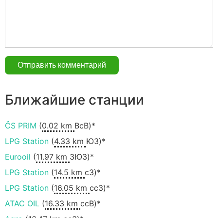
Ближайшие станции
ČS PRIM
(
0.02 km
ВсВ)*
LPG Station
(
4.33 km
ЮЗ)*
Eurooil
(
11.97 km
ЗЮЗ)*
LPG Station
(
14.5 km
сЗ)*
LPG Station
(
16.05 km
ccЗ)*
ATAC OIL
(
16.33 km
ссВ)*