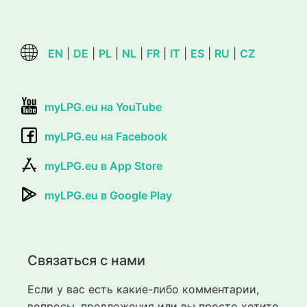
EN
|
DE
|
PL
|
NL
|
FR
|
IT
|
ES
|
RU
|
CZ
myLPG.eu на YouTube
myLPG.eu на Facebook
myLPG.eu в App Store
myLPG.eu в Google Play
Связаться с нами
Если у вас есть какие-либо комментарии,
вопросы, предложения или вы просто хотите