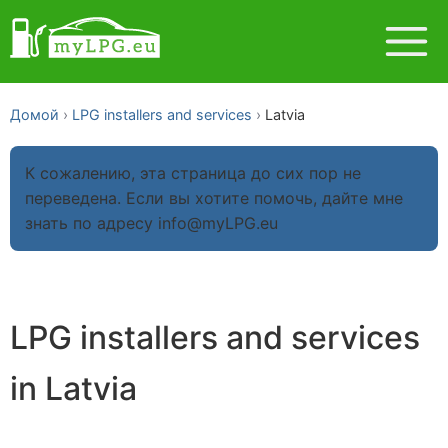
Домой
LPG installers and services
Latvia
К сожалению, эта страница до сих пор не
переведена. Если вы хотите помочь, дайте мне
знать по адресу info@myLPG.eu
LPG installers and services
in Latvia