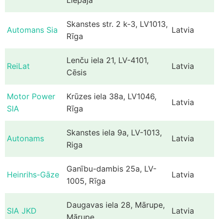
Skanstes str. 2 k-3, LV1013,
Automans Sia
Latvia
Rīga
Lenču iela 21, LV-4101,
ReiLat
Latvia
Cēsis
Motor Power
Krūzes iela 38a, LV1046,
Latvia
SIA
Rīga
Skanstes iela 9a, LV-1013,
Autonams
Latvia
Riga
Ganību-dambis 25a, LV-
Heinrihs-Gāze
Latvia
1005, Rīga
Daugavas iela 28, Mārupe,
SIA JKD
Latvia
Mārupe