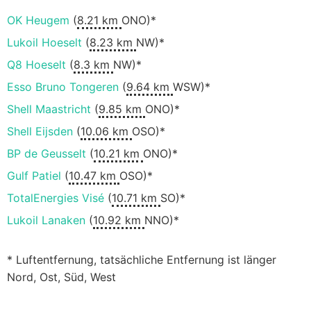
OK Heugem
(
8.21 km
ONO)*
Lukoil Hoeselt
(
8.23 km
NW)*
Q8 Hoeselt
(
8.3 km
NW)*
Esso Bruno Tongeren
(
9.64 km
WSW)*
Shell Maastricht
(
9.85 km
ONO)*
Shell Eijsden
(
10.06 km
OSO)*
BP de Geusselt
(
10.21 km
ONO)*
Gulf Patiel
(
10.47 km
OSO)*
TotalEnergies Visé
(
10.71 km
SO)*
Lukoil Lanaken
(
10.92 km
NNO)*
* Luftentfernung, tatsächliche Entfernung ist länger
Nord, Ost, Süd, West