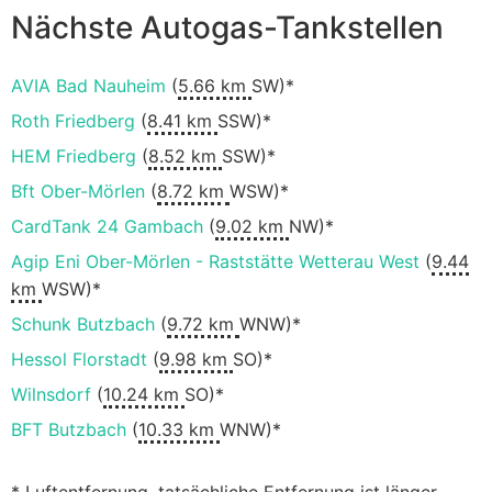
Nächste Autogas-Tankstellen
AVIA Bad Nauheim
(
5.66 km
SW)*
Roth Friedberg
(
8.41 km
SSW)*
HEM Friedberg
(
8.52 km
SSW)*
Bft Ober-Mörlen
(
8.72 km
WSW)*
CardTank 24 Gambach
(
9.02 km
NW)*
Agip Eni Ober-Mörlen - Raststätte Wetterau West
(
9.44
km
WSW)*
Schunk Butzbach
(
9.72 km
WNW)*
Hessol Florstadt
(
9.98 km
SO)*
Wilnsdorf
(
10.24 km
SO)*
BFT Butzbach
(
10.33 km
WNW)*