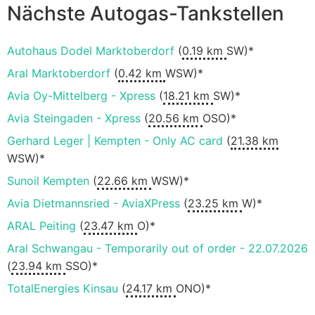
Nächste Autogas-Tankstellen
Autohaus Dodel Marktoberdorf
(
0.19 km
SW)*
Aral Marktoberdorf
(
0.42 km
WSW)*
Avia Oy-Mittelberg - Xpress
(
18.21 km
SW)*
Avia Steingaden - Xpress
(
20.56 km
OSO)*
Gerhard Leger | Kempten - Only AC card
(
21.38 km
WSW)*
Sunoil Kempten
(
22.66 km
WSW)*
Avia Dietmannsried - AviaXPress
(
23.25 km
W)*
ARAL Peiting
(
23.47 km
O)*
Aral Schwangau - Temporarily out of order - 22.07.2026
(
23.94 km
SSO)*
TotalEnergies Kinsau
(
24.17 km
ONO)*