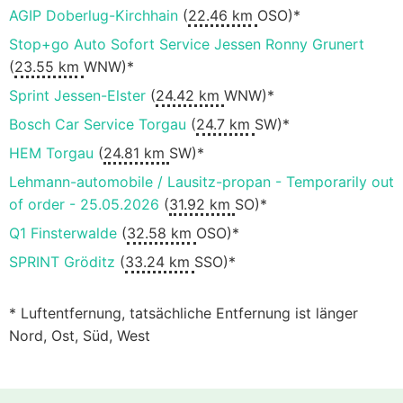
AGIP Doberlug-Kirchhain
(
22.46 km
OSO)*
Stop+go Auto Sofort Service Jessen Ronny Grunert
(
23.55 km
WNW)*
Sprint Jessen-Elster
(
24.42 km
WNW)*
Bosch Car Service Torgau
(
24.7 km
SW)*
HEM Torgau
(
24.81 km
SW)*
Lehmann-automobile / Lausitz-propan - Temporarily out
of order - 25.05.2026
(
31.92 km
SO)*
Q1 Finsterwalde
(
32.58 km
OSO)*
SPRINT Gröditz
(
33.24 km
SSO)*
* Luftentfernung, tatsächliche Entfernung ist länger
Nord, Ost, Süd, West