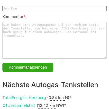
Kommentar
*
:
Nächste Autogas-Tankstellen
TotalEnergies Herzberg
(
0.84 km
N)*
Q1 Jessen (Elster)
(
12.42 km
NW)*