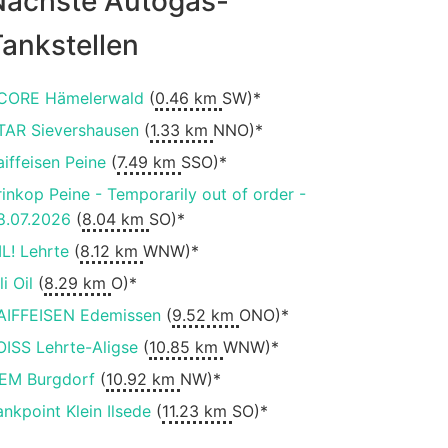
Nächste Autogas-
ankstellen
CORE Hämelerwald
(
0.46 km
SW)*
TAR Sievershausen
(
1.33 km
NNO)*
aiffeisen Peine
(
7.49 km
SSO)*
rinkop Peine - Temporarily out of order -
8.07.2026
(
8.04 km
SO)*
IL! Lehrte
(
8.12 km
WNW)*
li Oil
(
8.29 km
O)*
AIFFEISEN Edemissen
(
9.52 km
ONO)*
OISS Lehrte-Aligse
(
10.85 km
WNW)*
EM Burgdorf
(
10.92 km
NW)*
ankpoint Klein Ilsede
(
11.23 km
SO)*