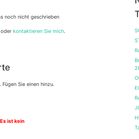
T
as noch nicht geschrieben
S
oder
kontaktieren Sie mich
.
S
R
B
rte
2
O
 Fügen Sie einen hinzu.
El
R
J
H
Es ist kein
T