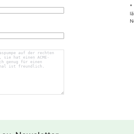
*
l
N