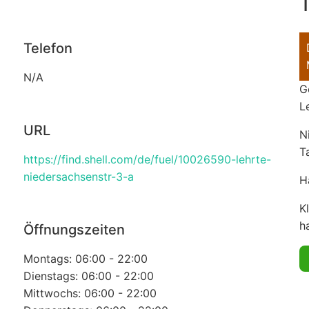
T
Telefon
N/A
G
L
URL
N
T
https://find.shell.com/de/fuel/10026590-lehrte-
niedersachsenstr-3-a
H
K
ha
Öffnungszeiten
Montags: 06:00 - 22:00
Dienstags: 06:00 - 22:00
Mittwochs: 06:00 - 22:00