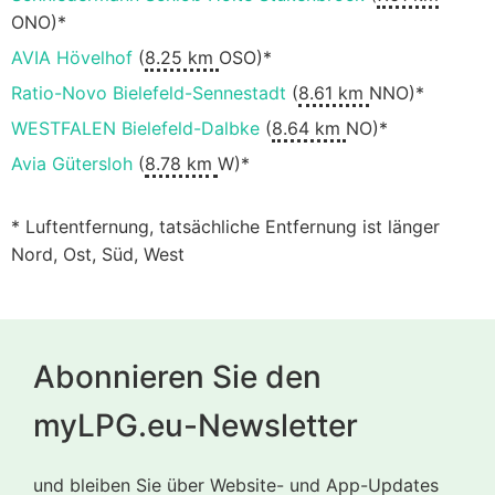
ONO)*
AVIA Hövelhof
(
8.25 km
OSO)*
Ratio-Novo Bielefeld-Sennestadt
(
8.61 km
NNO)*
WESTFALEN Bielefeld-Dalbke
(
8.64 km
NO)*
Avia Gütersloh
(
8.78 km
W)*
* Luftentfernung, tatsächliche Entfernung ist länger
Nord, Ost, Süd, West
Abonnieren Sie den
myLPG.eu-Newsletter
und bleiben Sie über Website- und App-Updates