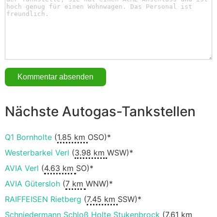
Nächste Autogas-Tankstellen
Q1 Bornholte
(
1.85 km
OSO)*
Westerbarkei Verl
(
3.98 km
WSW)*
AVIA Verl
(
4.63 km
SO)*
AVIA Gütersloh
(
7 km
WNW)*
RAIFFEISEN Rietberg
(
7.45 km
SSW)*
Schniedermann Schloß Holte Stukenbrock
(
7.61 km