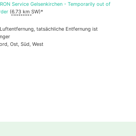
IRON Service Gelsenkirchen - Temporarily out of
rder
(
6.73 km
SW)*
 Luftentfernung, tatsächliche Entfernung ist
änger
ord, Ost, Süd, West