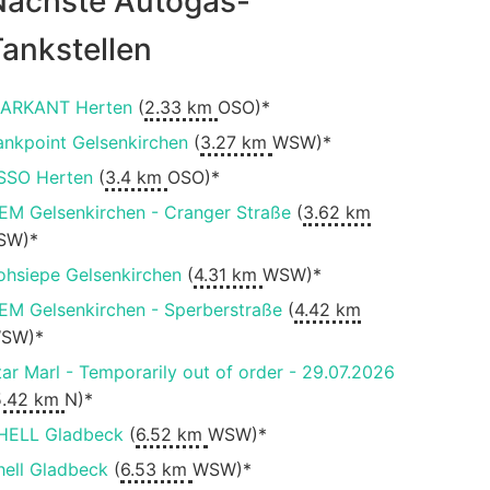
Nächste Autogas-
ankstellen
ARKANT Herten
(
2.33 km
OSO)*
ankpoint Gelsenkirchen
(
3.27 km
WSW)*
SSO Herten
(
3.4 km
OSO)*
EM Gelsenkirchen - Cranger Straße
(
3.62 km
SW)*
ohsiepe Gelsenkirchen
(
4.31 km
WSW)*
EM Gelsenkirchen - Sperberstraße
(
4.42 km
SW)*
tar Marl - Temporarily out of order - 29.07.2026
5.42 km
N)*
HELL Gladbeck
(
6.52 km
WSW)*
hell Gladbeck
(
6.53 km
WSW)*