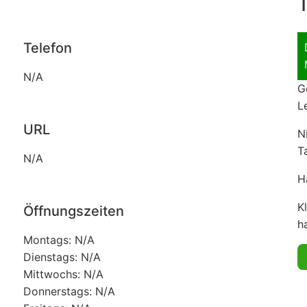
T
Telefon
N/A
G
L
URL
N
T
N/A
H
K
Öffnungszeiten
ha
Montags: N/A
Dienstags: N/A
Mittwochs: N/A
Donnerstags: N/A