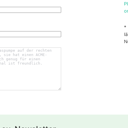
P
o
*
l
N