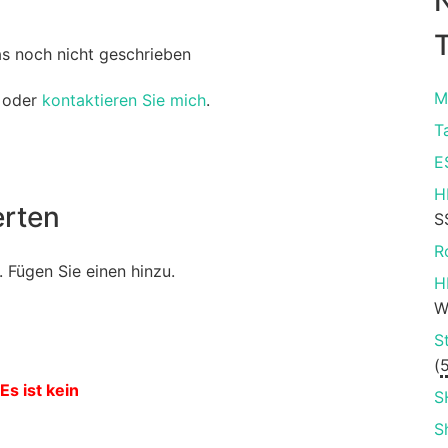
T
as noch nicht geschrieben
M
oder
kontaktieren Sie mich
.
T
E
H
rten
S
R
 Fügen Sie einen hinzu.
H
W
S
(
Es ist kein
S
S