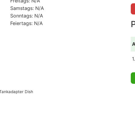
Freitags: N/A
Samstags: N/A
Sonntags: N/A
Feiertags: N/A
A
1
Tankadapter Dish