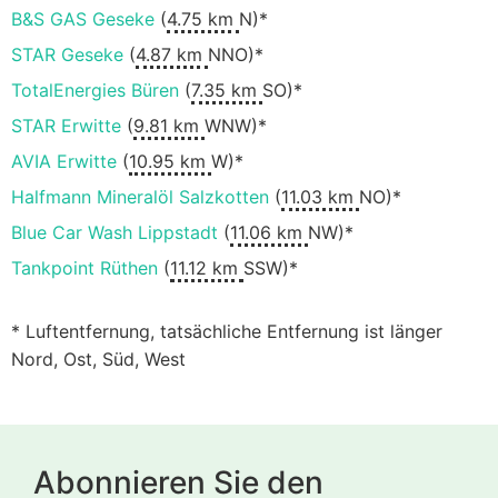
B&S GAS Geseke
(
4.75 km
N)*
STAR Geseke
(
4.87 km
NNO)*
TotalEnergies Büren
(
7.35 km
SO)*
STAR Erwitte
(
9.81 km
WNW)*
AVIA Erwitte
(
10.95 km
W)*
Halfmann Mineralöl Salzkotten
(
11.03 km
NO)*
Blue Car Wash Lippstadt
(
11.06 km
NW)*
Tankpoint Rüthen
(
11.12 km
SSW)*
* Luftentfernung, tatsächliche Entfernung ist länger
Nord, Ost, Süd, West
Abonnieren Sie den