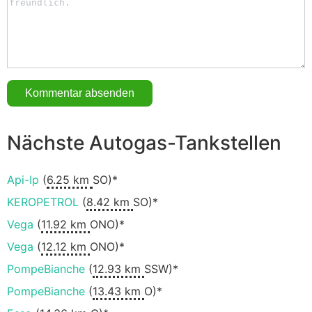
Nächste Autogas-Tankstellen
Api-Ip
(
6.25 km
SO)*
KEROPETROL
(
8.42 km
SO)*
Vega
(
11.92 km
ONO)*
Vega
(
12.12 km
ONO)*
PompeBianche
(
12.93 km
SSW)*
PompeBianche
(
13.43 km
O)*