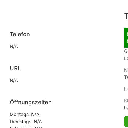
T
Telefon
N/A
G
L
URL
N
T
N/A
H
K
Öffnungszeiten
ha
Montags: N/A
Dienstags: N/A