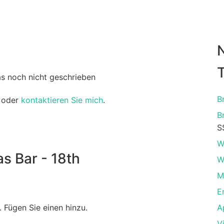
T
as noch nicht geschrieben
B
oder
kontaktieren Sie mich
.
B
S
W
 Bar - 18th
W
M
E
 Fügen Sie einen hinzu.
A
V