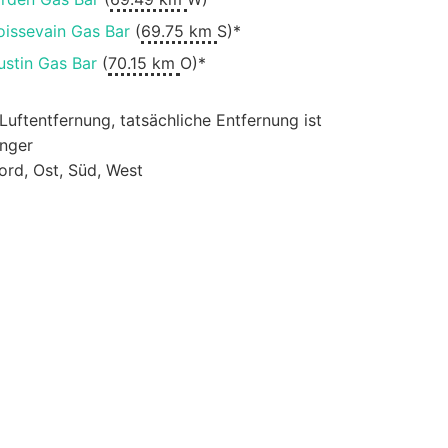
oissevain Gas Bar
(
69.75 km
S)*
ustin Gas Bar
(
70.15 km
O)*
 Luftentfernung, tatsächliche Entfernung ist
änger
ord, Ost, Süd, West