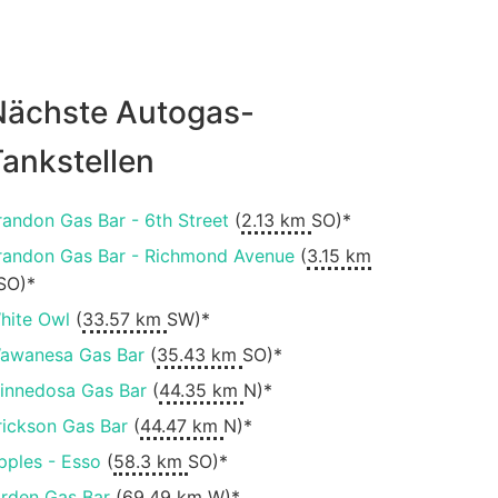
Nächste Autogas-
ankstellen
randon Gas Bar - 6th Street
(
2.13 km
SO)*
randon Gas Bar - Richmond Avenue
(
3.15 km
SO)*
hite Owl
(
33.57 km
SW)*
awanesa Gas Bar
(
35.43 km
SO)*
innedosa Gas Bar
(
44.35 km
N)*
rickson Gas Bar
(
44.47 km
N)*
pples - Esso
(
58.3 km
SO)*
irden Gas Bar
(
69.49 km
W)*