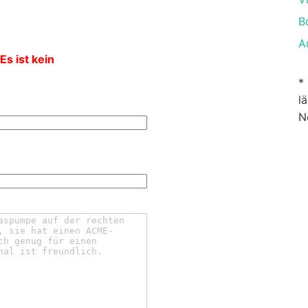
B
A
Es ist kein
*
l
N