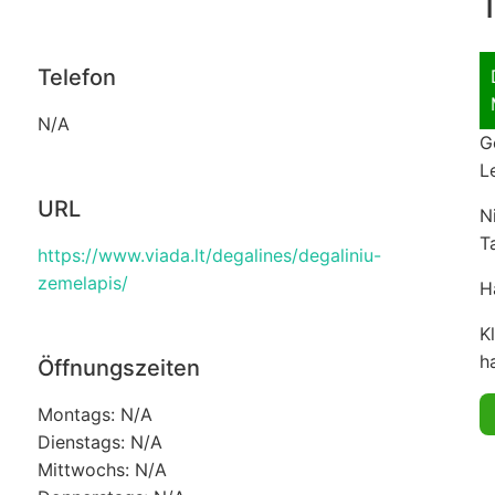
T
Telefon
N/A
G
L
URL
N
T
https://www.viada.lt/degalines/degaliniu-
zemelapis/
H
K
ha
Öffnungszeiten
Montags: N/A
Dienstags: N/A
Mittwochs: N/A