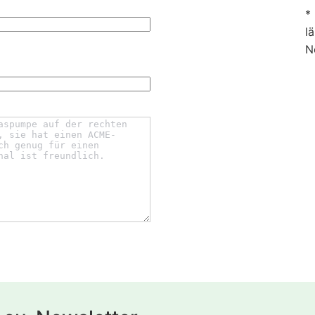
*
l
N