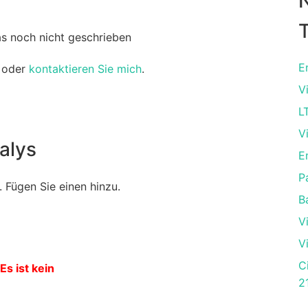
T
as noch nicht geschrieben
E
oder
kontaktieren Sie mich
.
V
L
V
alys
E
P
 Fügen Sie einen hinzu.
B
V
V
C
Es ist kein
2