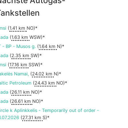
Nächste Autogas-
ankstellen
msi
(
1.41 km
NO)*
iada
(
1.63 km
WSW)*
T - BP - Musos g.
(
1.64 km
N)*
iada
(
2.35 km
SW)*
msi
(
17.16 km
SSW)*
akelės Namai,
(
24.02 km
N)*
altic Petroleum
(
24.43 km
NO)*
iada
(
26.11 km
NO)*
iada
(
26.61 km
NO)*
ircle k Aplinkkelis - Temporarily out of order -
1.07.2026
(
27.31 km
S)*