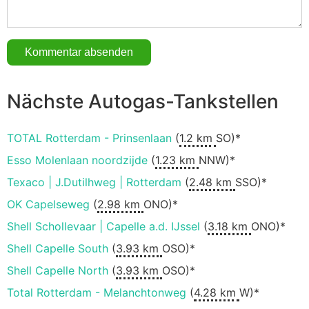
Nächste Autogas-Tankstellen
TOTAL Rotterdam - Prinsenlaan
(
1.2 km
SO)*
Esso Molenlaan noordzijde
(
1.23 km
NNW)*
Texaco | J.Dutilhweg | Rotterdam
(
2.48 km
SSO)*
OK Capelseweg
(
2.98 km
ONO)*
Shell Schollevaar | Capelle a.d. IJssel
(
3.18 km
ONO)*
Shell Capelle South
(
3.93 km
OSO)*
Shell Capelle North
(
3.93 km
OSO)*
Total Rotterdam - Melanchtonweg
(
4.28 km
W)*