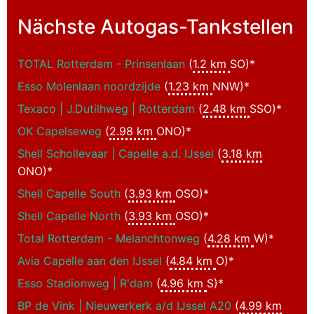
Nächste Autogas-Tankstellen
TOTAL Rotterdam - Prinsenlaan
(
1.2 km
SO)*
Esso Molenlaan noordzijde
(
1.23 km
NNW)*
Texaco | J.Dutilhweg | Rotterdam
(
2.48 km
SSO)*
OK Capelseweg
(
2.98 km
ONO)*
Shell Schollevaar | Capelle a.d. IJssel
(
3.18 km
ONO)*
Shell Capelle South
(
3.93 km
OSO)*
Shell Capelle North
(
3.93 km
OSO)*
Total Rotterdam - Melanchtonweg
(
4.28 km
W)*
Avia Capelle aan den IJssel
(
4.84 km
O)*
Esso Stadionweg | R'dam
(
4.96 km
S)*
BP de Vink | Nieuwerkerk a/d IJssel A20
(
4.99 km