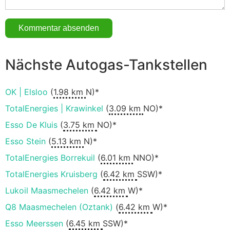
Nächste Autogas-Tankstellen
OK | Elsloo
(
1.98 km
N)*
TotalEnergies | Krawinkel
(
3.09 km
NO)*
Esso De Kluis
(
3.75 km
NO)*
Esso Stein
(
5.13 km
N)*
TotalEnergies Borrekuil
(
6.01 km
NNO)*
TotalEnergies Kruisberg
(
6.42 km
SSW)*
Lukoil Maasmechelen
(
6.42 km
W)*
Q8 Maasmechelen (Oztank)
(
6.42 km
W)*
Esso Meerssen
(
6.45 km
SSW)*