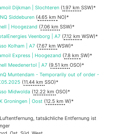
amoil Dijkman | Slochteren
(
1.97 km
SSW)*
INQ Siddeburen
(
4.65 km
NO)*
hell | Hoogezand
(
7.06 km
SSW)*
otalEnergies Veenborg | A7
(
7.12 km
WSW)*
sso Kolham | A7
(
7.67 km
WSW)*
amoil Express | Hoogezand
(
7.8 km
SW)*
hell Meedenertol | A7
(
9.51 km
OSO)*
inQ Muntendam - Temporarily out of order -
7.05.2025
(
11.44 km
SSO)*
sso Midwolda
(
12.22 km
OSO)*
K Groningen | Oost
(
12.5 km
W)*
 Luftentfernung, tatsächliche Entfernung ist
änger
ord, Ost, Süd, West