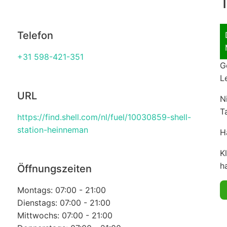
T
Telefon
+31 598-421-351
G
L
URL
N
T
https://find.shell.com/nl/fuel/10030859-shell-
station-heinneman
H
K
ha
Öffnungszeiten
Montags: 07:00 - 21:00
Dienstags: 07:00 - 21:00
Mittwochs: 07:00 - 21:00