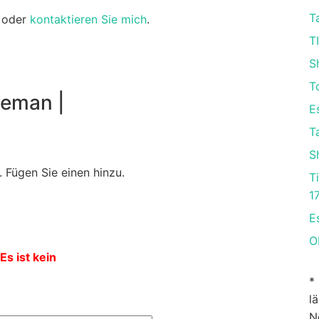
T
oder
kontaktieren Sie mich
.
T
S
T
neman |
E
T
S
 Fügen Sie einen hinzu.
T
1
E
O
Es ist kein
*
l
N